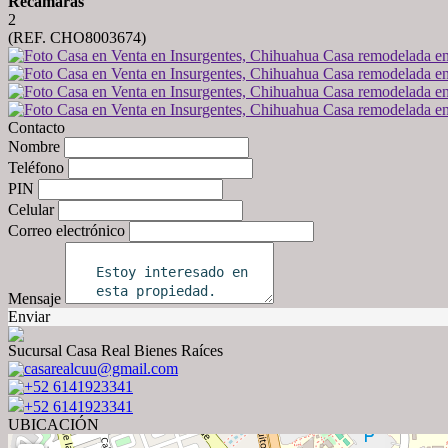
Recámaras
2
(REF. CHO8003674)
Contacto
Nombre
Teléfono
PIN
Celular
Correo electrónico
Mensaje
Enviar
Sucursal Casa Real Bienes Raíces
casarealcuu@gmail.com
+52 6141923341
+52 6141923341
UBICACIÓN