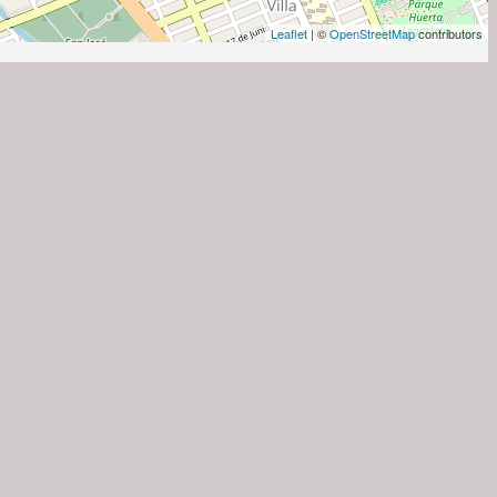
Leaflet
| ©
OpenStreetMap
contributors