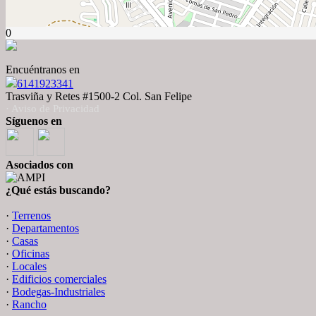
0
Encuéntranos en
6141923341
Trasviña y Retes #1500-2 Col. San Felipe
· Aviso de Privacidad
Síguenos en
Asociados con
¿Qué estás buscando?
·
Terrenos
·
Departamentos
·
Casas
·
Oficinas
·
Locales
·
Edificios comerciales
·
Bodegas-Industriales
·
Rancho