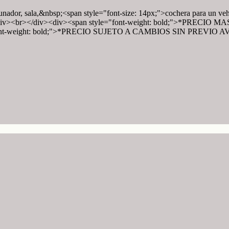
nador, sala,&nbsp;<span style="font-size: 14px;">cochera para un vehí
/div><div><br></div><div><span style="font-weight: bold;">*PR
e="font-weight: bold;">*PRECIO SUJETO A CAMBIOS SIN PREVIO A