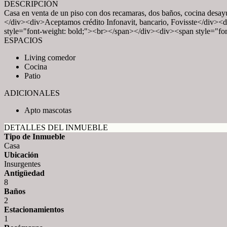
DESCRIPCIÓN
Casa en venta de un piso con dos recamaras, dos baños, cocina desayu
</div><div>Aceptamos crédito Infonavit, bancario, Fovisste<
style="font-weight: bold;"><br></span></div><div><span styl
ESPACIOS
Living comedor
Cocina
Patio
ADICIONALES
Apto mascotas
DETALLES DEL INMUEBLE
Tipo de Inmueble
Casa
Ubicación
Insurgentes
Antigüedad
8
Baños
2
Estacionamientos
1