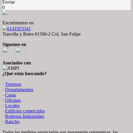
Enviar
0
Encuéntranos en
6141923341
Trasviña y Retes #1500-2 Col. San Felipe
· Aviso de Privacidad
Síguenos en
Asociados con
¿Qué estás buscando?
·
Terrenos
·
Departamentos
·
Casas
·
Oficinas
·
Locales
·
Edificios comerciales
·
Bodegas-Industriales
·
Rancho
Todas las medidas enunciadas son meramente orientativas, las