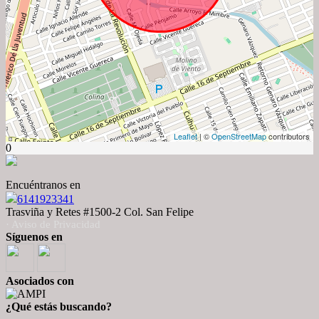
Leaflet
| ©
OpenStreetMap
contributors
0
Encuéntranos en
6141923341
Trasviña y Retes #1500-2 Col. San Felipe
· Aviso de Privacidad
Síguenos en
Asociados con
¿Qué estás buscando?