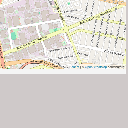
Leaflet
| ©
OpenStreetMap
contributors