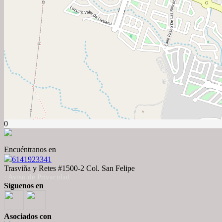
0
Encuéntranos en
6141923341
Trasviña y Retes #1500-2 Col. San Felipe
· Aviso de Privacidad
Síguenos en
Asociados con