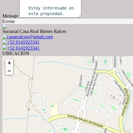
Mensaje
Enviar
Sucursal Casa Real Bienes Raíces
casarealcuu@gmail.com
+52 6141923341
+52 6141923341
UBICACIÓN
+
−